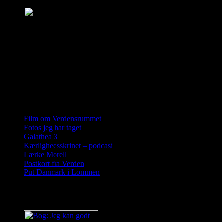
Sider
Film om Verdensrummet
Fotos jeg har taget
Galathea 3
Kærlighedsskrinet – podcast
Lærke Morell
Postkort fra Verden
Put Danmark i Lommen
Diverse projekter