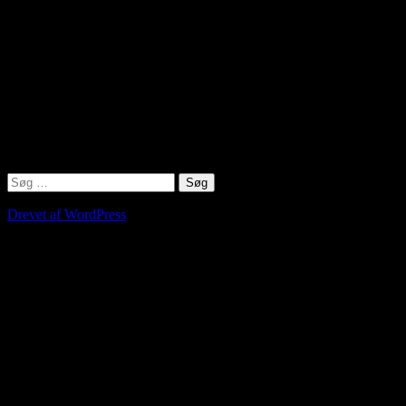
Ankhen
Ankh’en er de gamle ægypteres symbol på liv.
Samtidig repræsenterer den indsigt i mysterierne og den skjulte
visdom. Den kaldes ofte ”Livets nøgle” og er en hieroglyf, som
udover liv står for lykke og helbred.
Mumier af afdøde ægyptiske faraoner holder ofte en Ankh, ligesom
korset er at finde i gammel ægyptisk kunst.
Søg
efter:
Drevet af WordPress