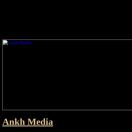
Warning
: Cannot modify header information - headers already sent
by (output started at /var/www/ankhmedia.dk/public_html/wp-
content/plugins/onecom-vcache/onecom-
addons/inc/lib/validator.php:14) in
/var/www/ankhmedia.dk/public_html/wp-
content/plugins/onecom-vcache/vcaching.php
on line
549
Ankh Media