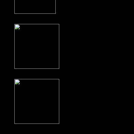
AQUA Ferskvandsakvarium
Put Danmark i Lommen
Undervisningsfilm for højt begavede børn