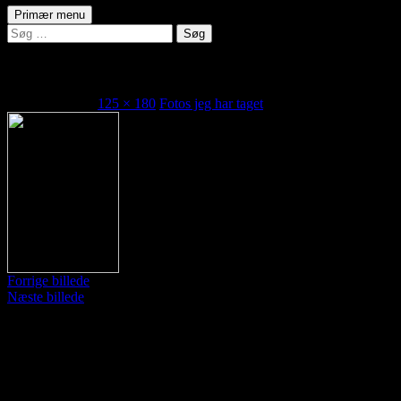
Søg
Hop
Primær menu
til
Søg
indhold
efter:
gnu
1. februar 2021
125 × 180
Fotos jeg har taget
Forrige billede
Næste billede
Skriv et svar
Din e-mailadresse vil ikke blive publiceret.
Krævede felter er
markeret med
*